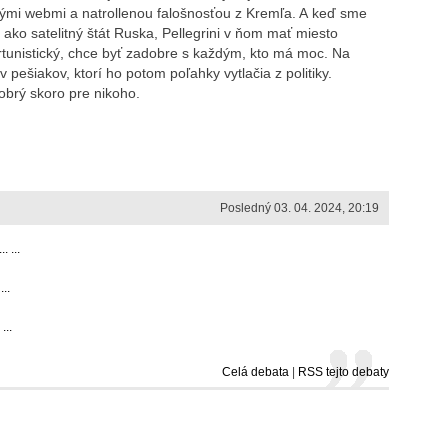
nými webmi a natrollenou falošnosťou z Kremľa. A keď sme
o ako satelitný štát Ruska, Pellegrini v ňom mať miesto
ortunistický, chce byť zadobre s každým, kto má moc. Na
pešiakov, ktorí ho potom poľahky vytlačia z politiky.
 dobrý skoro pre nikoho.
Posledný 03. 04. 2024, 20:19
 ...
..
...
Celá debata
|
RSS tejto debaty