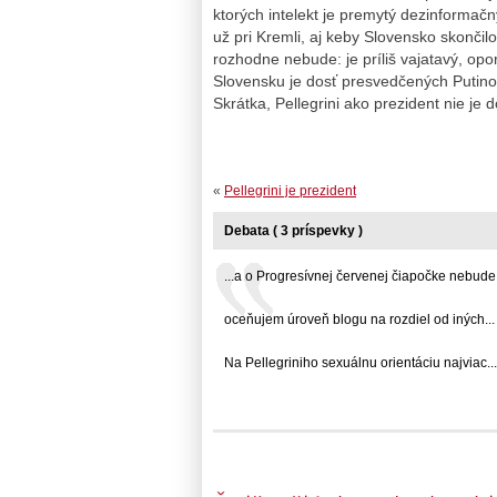
ktorých intelekt je premytý dezinformač
už pri Kremli, aj keby Slovensko skončil
rozhodne nebude: je príliš vajatavý, op
Slovensku je dosť presvedčených Putinov 
Skrátka, Pellegrini ako prezident nie je
«
Pellegrini je prezident
Debata ( 3 príspevky )
...a o Progresívnej červenej čiapočke nebude...
oceňujem úroveň blogu na rozdiel od iných... .
Na Pellegriniho sexuálnu orientáciu najviac... 