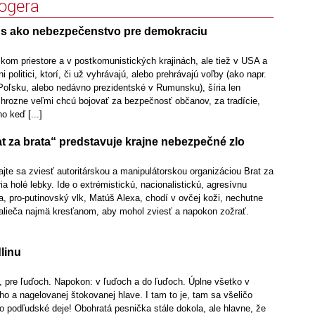
logera
us ako nebezpečenstvo pre demokraciu
kom priestore a v postkomunistických krajinách, ale tiež v USA a
 politici, ktorí, či už vyhrávajú, alebo prehrávajú voľby (ako napr.
Poľsku, alebo nedávno prezidentské v Rumunsku), šíria len
, hrozne veľmi chcú bojovať za bezpečnosť občanov, za tradície,
o keď [...]
t za brata“ predstavuje krajne nebezpečné zlo
ajte sa zviesť autoritárskou a manipulátorskou organizáciou Brat za
ia holé lebky. Ide o extrémistickú, nacionalistickú, agresívnu
ia, pro-putinovský vlk, Matúš Alexa, chodí v ovčej koži, nechutne
zalieča najmä kresťanom, aby mohol zviesť a napokon zožrať.
dlinu
, pre ľuďoch. Napokon: v ľuďoch a do ľuďoch. Úplne všetko v
ho a nagelovanej štokovanej hlave. I tam to je, tam sa všeličo
 podľudské deje! Obohratá pesnička stále dokola, ale hlavne, že