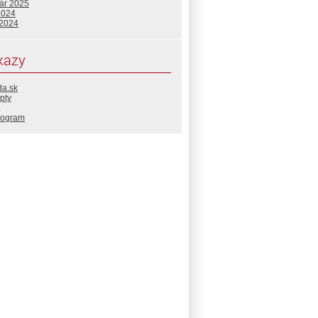
uár 2025
2024
 2024
kazy
da.sk
pty
rogram