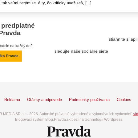
 tak veľmi nerýmuje. A ty, čo kriticky uvažuješ, [...]
 predplatné
Pravda
stiahnite si ap
ormácie na každý deň
sledujte naše sociálne siete
íka Pravda
Reklama
Otázky a odpovede
Podmienky používania
Cookies
 MEDIA SR a. s. 2026. Autorské práva sú vyhradené a vykonáva ich vydavateľ,
via
Blogovací systém Blog.Pravda.sk beží na technológií Wordpress.