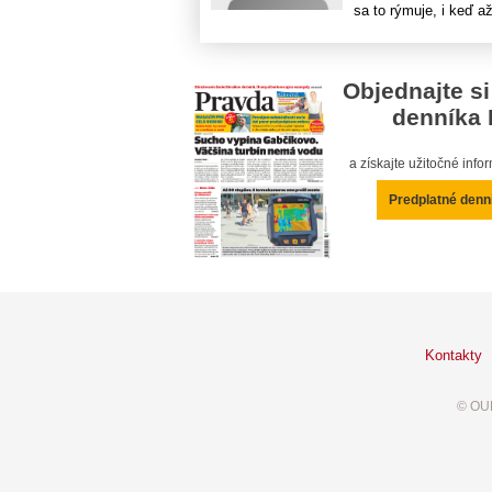
sa to rýmuje, i keď až
Objednajte si
denníka 
a získajte užitočné inf
Predplatné denn
Kontakty
© OUR