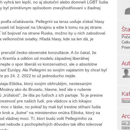
 vyhrá ten lepší, no aj skutoční alebo domnelí LGBT ľudia
by byť primitívnym spôsobom znevýhodňovaní v žiadnej
podľa očakávania. Pellegrini sa teraz usiluje získať hlasy
museli ísť bojovať na Ukrajinu a ešte k tomu na jej strane.
Šta
 ísť bojovať na strane Ruska, možno by u nich zabodoval.
Poče
a veľkonočné sviatky. Hľadá hlasy, kde sa len dá, je
Celk
Prie
 prerušiť česko-slovenské konzultácie. A čo čakal, že
ho Kremľa a odklon od modelu západnej liberálnej
Aut
ejde o spor liberáli vs konzervatívci, ale o absolútne
 časť Európy. Ale Pellegrini so svojím vajataním by chcel byť
že po 24. 2. 2022 to už jednoducho nejde.
taja-Eštóka, ktorý svojím obhrublým, neotesaným
Moskvy ako do Bruselu, hlavne, keď ide o rušenie
Kat
ú „trúfalosť“, že išla po ľuďoch z ich partaje. To je presne
estnosť pre našich ľudí, pre vládcov a ich lokajov.
Neza
moc v láske, no pokiaľ by mali byť trestne stíhaní ľudia
 krok a „šutne“ na ministerstvo vnútra Eštoka, ktorý sa
Arc
 od vládnej moci. Tí, ktorí budú voliť Pellegriniho za
jún 
rusel nebude z pochopiteľných dôvodov tak dlho tolerovať
mare
ondy.