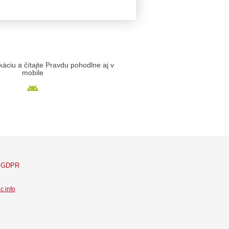
likáciu a čítajte Pravdu pohodlne aj v
mobile
GDPR
c info
.