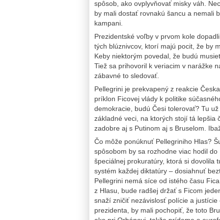
spôsob, ako ovplyvňovať misky váh. Nech
by mali dostať rovnakú šancu a nemali 
kampani.
Prezidentské voľby v prvom kole dopadli 
tých blúznivcov, ktorí majú pocit, že by 
Keby niektorým povedal, že budú musieť
Tiež sa prihovoril k veriacim v narážke n
zábavné to sledovať.
Pellegrini je prekvapený z reakcie Česka
príklon Ficovej vlády k politike súčasné
demokracie, budú Česi tolerovať? Tu už n
základné veci, na ktorých stojí tá lepšia
zadobre aj s Putinom aj s Bruselom. Iba
Čo môže ponúknuť Pellegriniho Hlas? Šu
spôsobom by sa rozhodne viac hodil do 
špeciálnej prokuratúry, ktorá si dovolila t
systém každej diktatúry – dosiahnuť beztr
Pellegrini nemá síce od istého času Fica 
z Hlasu, bude radšej držať s Ficom jeden
snaží zničiť nezávislosť polície a justície
prezidenta, by mali pochopiť, že toto B
ako pri Orbánovi, takže prídeme o eurof