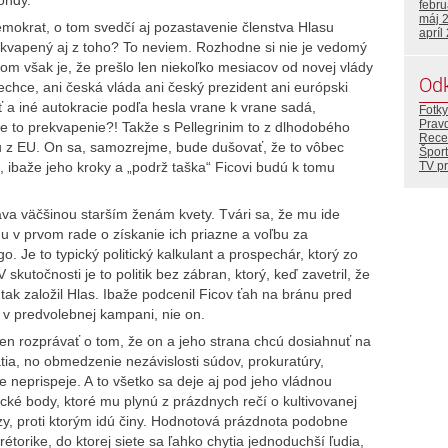
febr
máj 
 demokrat, o tom svedčí aj pozastavenie členstva Hlasu
apríl
rekvapený aj z toho? To neviem. Rozhodne si nie je vedomý
m však je, že prešlo len niekoľko mesiacov od novej vlády
Od
echce, ani česká vláda ani český prezident ani európski
ť a iné autokracie podľa hesla vrane k vrane sadá,
Fotky
Prav
 to prekvapenie?! Takže s Pellegrinim to z dlhodobého
Rece
iu z EU. On sa, samozrejme, bude dušovať, že to vôbec
Šport
TV p
 ibaže jeho kroky a „podrž taška“ Ficovi budú k tomu
a väčšinou starším ženám kvety. Tvári sa, že mu ide
mu v prvom rade o získanie ich priazne a voľbu za
o. Je to typický politický kalkulant a prospechár, ktorý zo
 skutočnosti je to politik bez zábran, ktorý, keď zavetril, že
ak založil Hlas. Ibaže podcenil Ficov ťah na bránu pred
l v predvolebnej kampani, nie on.
 len rozprávať o tom, že on a jeho strana chcú dosiahnuť na
ia, no obmedzenie nezávislosti súdov, prokuratúry,
neprispeje. A to všetko sa deje aj pod jeho vládnou
tické body, ktoré mu plynú z prázdnych rečí o kultivovanej
ázy, proti ktorým idú činy. Hodnotová prázdnota podobne
rétorike, do ktorej siete sa ľahko chytia jednoduchší ľudia,