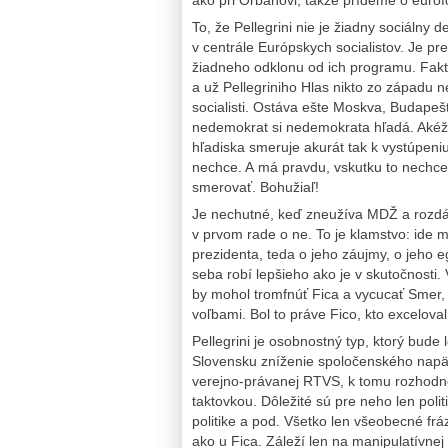
To, že Pellegrini nie je žiadny sociálny
v centrále Európskych socialistov. Je p
žiadneho odklonu od ich programu. Fakto
a už Pellegriniho Hlas nikto zo západu n
socialisti. Ostáva ešte Moskva, Budapeš
nedemokrat si nedemokrata hľadá. Akéže
hľadiska smeruje akurát tak k vystúpen
nechce. A má pravdu, vskutku to nechce,
smerovať. Bohužiaľ!
Je nechutné, keď zneužíva MDŽ a rozdáv
v prvom rade o ne. To je klamstvo: ide 
prezidenta, teda o jeho záujmy, o jeho eg
seba robí lepšieho ako je v skutočnosti. V
by mohol tromfnúť Fica a vycucať Smer, t
voľbami. Bol to práve Fico, kto excelova
Pellegrini je osobnostný typ, ktorý bude
Slovensku zníženie spoločenského napät
verejno-právanej RTVS, k tomu rozhodne 
taktovkou. Dôležité sú pre neho len poli
politike a pod. Všetko len všeobecné fr
ako u Fica. Záleží len na manipulatívnej 