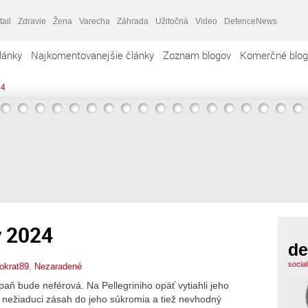
tail
Zdravie
Žena
Varecha
Záhrada
Užitočná
Video
DefenceNews
lánky
Najkomentovanejšie články
Zoznam blogov
Komerčné blog
24
y 2024
de
socia
okrat89
,
Nezaradené
paň bude neférová. Na Pellegriniho opäť vytiahli jeho
k nežiaduci zásah do jeho súkromia a tiež nevhodný