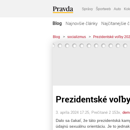
Správy
Športweb
Auto
Kok
Blog
Najnovšie články
Najčítanejšie č
Blog
>
socializmus
>
Prezidentské voľby 20
Prezidentské voľb
3. apríla 2024 17:25
, Prečítané 2 153x,
dem
Dalo sa čakať, že táto prezidentská kam
údajnú sexuálnu orientáciu. Je to jedna