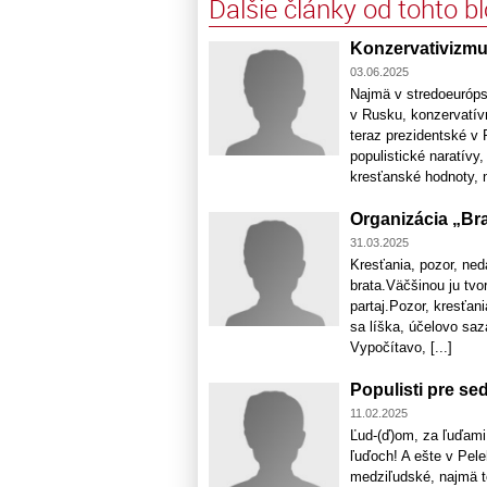
Ďalšie články od tohto b
Konzervativizm
03.06.2025
Najmä v stredoeuróps
v Rusku, konzervatívni
teraz prezidentské v 
populistické naratívy
kresťanské hodnoty, n
Organizácia „Bra
31.03.2025
Kresťania, pozor, ned
brata.Väčšinou ju tvor
partaj.Pozor, kresťan
sa líška, účelovo sa
Vypočítavo, [...]
Populisti pre se
11.02.2025
Ľud-(ď)om, za ľuďami
ľuďoch! A ešte v Pele
medziľudské, najmä to