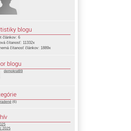
tistiky blogu
t článkov: 6
ová čítanosť: 11332x
merná čítanosť článkov: 1889x
or blogu
demokrat89
egórie
radené
(6)
hív
2025
c 2025